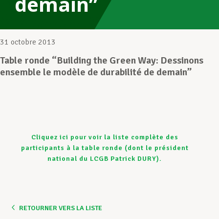
demain”
Assistance en vie privée
31 octobre 2013
Table ronde “Building the Green Way: Dessinons
Développement professionnel
ensemble le modèle de durabilité de demain”
Devenir Membre
Cliquez ici pour voir la liste complète des
Actualités
participants à la table ronde (dont le président
national du LCGB Patrick DURY).
RETOURNER VERS LA LISTE