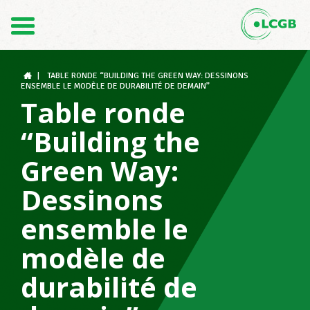
Contact
FR
DE
|
TABLE RONDE “BUILDING THE GREEN WAY: DESSINONS
ENSEMBLE LE MODÈLE DE DURABILITÉ DE DEMAIN”
Table ronde
Le LCGB
“Building the
Green Way:
Structures syndicales
Dessinons
ensemble le
Assistance au Travail
modèle de
durabilité de
Vos droits