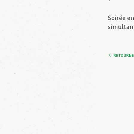
Soirée e
simultané
RETOURNER