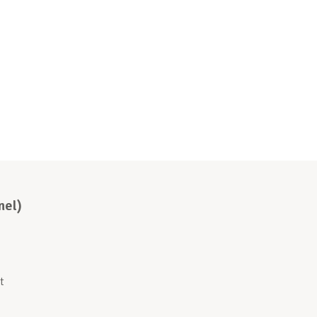
t
el)
nel)
t