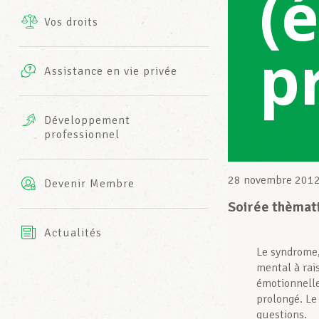
(
Vos droits
Prestations complémentaires
p
Charte
Photos
Assistance en vie privée
Harmonie Mutuelle
Bureaux INFO-CENTER
Vidéos
Développement
professionnel
Assurance AXA
L’équipe LCGB
28 novembre 201
Devenir Membre
Soirée thèmati
Actualités
Le syndrome
mental à rais
émotionnelle
prolongé. Le
questions.