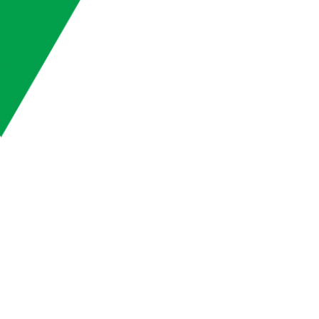
matique
 le