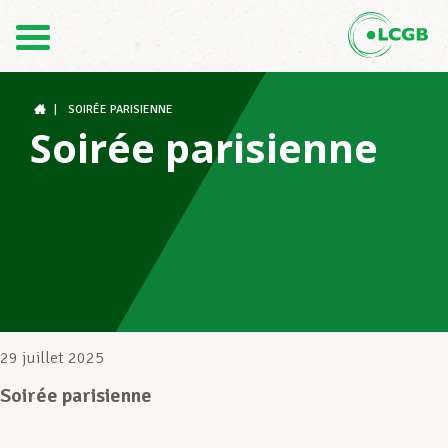
Contact
FR
DE
|
SOIRÉE PARISIENNE
Soirée parisienne
Le LCGB
Structures syndicales
Assistance au Travail
29 juillet 2025
Soirée parisienne
Vos droits