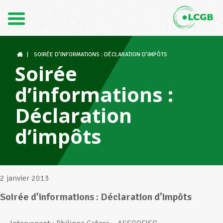
Contact
FR
DE
|
SOIRÉE D’INFORMATIONS : DÉCLARATION D’IMPÔTS
Soirée
d’informations :
Le LCGB
Déclaration
d’impôts
Structures syndicales
Assistance au Travail
2 janvier 2013
Soirée d’informations : Déclaration d’impôts
Vos droits