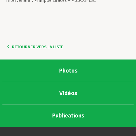
Intervenant : Philippe Grâces – ASSCOFISC
Assistance en vie privée
Développement professionnel
RETOURNER VERS LA LISTE
Devenir Membre
Photos
Actualités
Vidéos
Publications