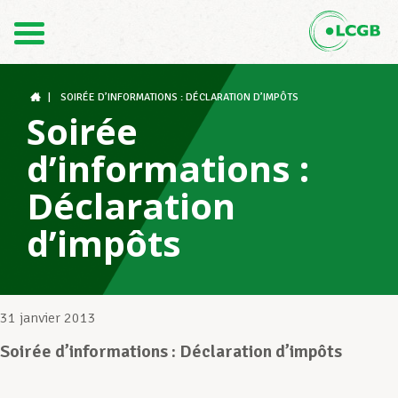
Contact
FR
DE
|
SOIRÉE D’INFORMATIONS : DÉCLARATION D’IMPÔTS
Soirée
d’informations :
Le LCGB
Déclaration
d’impôts
Structures syndicales
Assistance au Travail
31 janvier 2013
Soirée d’informations : Déclaration d’impôts
Vos droits