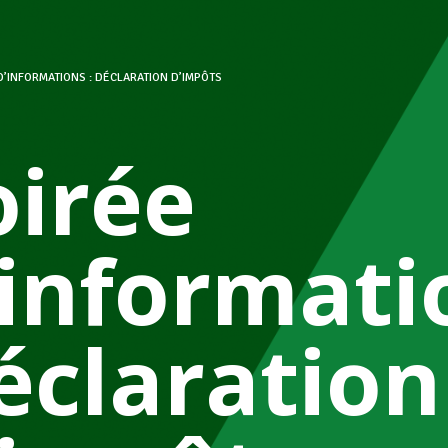
D’INFORMATIONS : DÉCLARATION D’IMPÔTS
oirée
’informati
éclaration