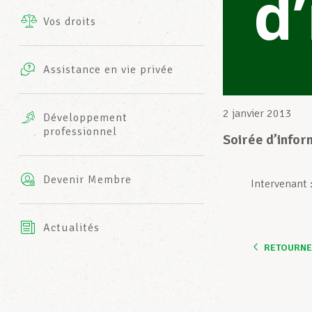
d
Vos droits
Prestations complémentaires
Charte
Photos
Assistance en vie privée
Harmonie Mutuelle
Bureaux INFO-CENTER
Vidéos
2 janvier 2013
Développement
professionnel
Assurance AXA
Soirée d’infor
L’équipe LCGB
Devenir Membre
Intervenant 
Actualités
RETOURNER