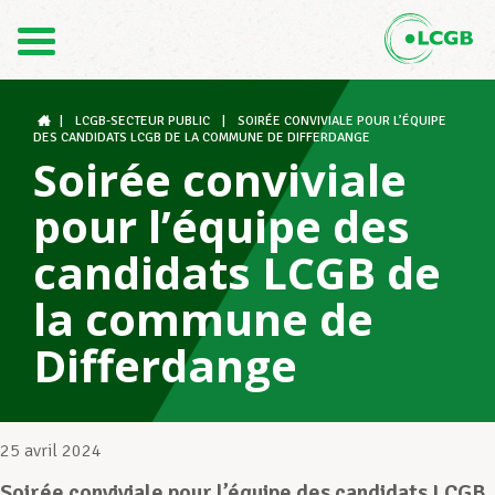
Contact
FR
DE
|
LCGB-SECTEUR PUBLIC
|
SOIRÉE CONVIVIALE POUR L’ÉQUIPE
DES CANDIDATS LCGB DE LA COMMUNE DE DIFFERDANGE
Soirée conviviale
Le LCGB
pour l’équipe des
candidats LCGB de
Structures syndicales
la commune de
Differdange
Assistance au Travail
25 avril 2024
Vos droits
Soirée conviviale pour l’équipe des candidats LCGB