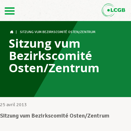
Contact
FR
DE
|
SITZUNG VUM BEZIRKSCOMITÉ OSTEN/ZENTRUM
Sitzung vum
Bezirkscomité
Le LCGB
Osten/Zentrum
Structures syndicales
Assistance au Travail
25 avril 2013
Sitzung vum Bezirkscomité Osten/Zentrum
Vos droits