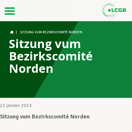
Contact
FR
DE
|
SITZUNG VUM BEZIRKSCOMITÉ NORDEN
Sitzung vum
Bezirkscomité
Le LCGB
Norden
Structures syndicales
Assistance au Travail
22 janvier 2013
Sitzung vum Bezirkscomité Norden
Vos droits