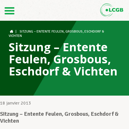
Contact
FR
DE
|
SITZUNG – ENTENTE FEULEN, GROSBOUS, ESCHDORF &
VICHTEN
Sitzung – Entente
Le LCGB
Feulen, Grosbous,
Eschdorf & Vichten
Structures syndicales
Assistance au Travail
18 janvier 2013
Sitzung – Entente Feulen, Grosbous, Eschdorf &
Vichten
Vos droits