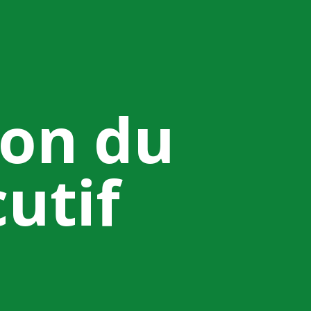
ion du
utif