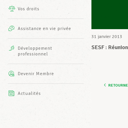
Vos droits
Prestations complémentaires
Charte
Photos
Assistance en vie privée
Harmonie Mutuelle
31 janvier 2013
Bureaux INFO-CENTER
Vidéos
SESF : Réunion
Développement
professionnel
Assurance AXA
L’équipe LCGB
Devenir Membre
RETOURNER
Actualités