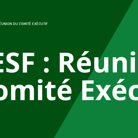
RÉUNION DU COMITÉ EXÉCUTIF
ESF : Réun
omité Exéc