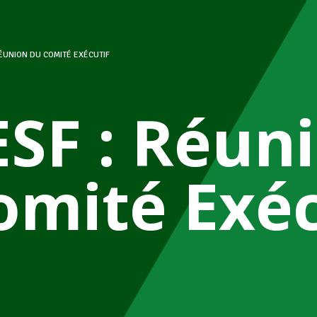
RÉUNION DU COMITÉ EXÉCUTIF
ESF : Réun
omité Exéc