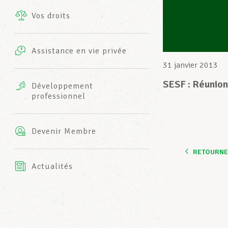
Vos droits
Prestations complémentaires
Charte
Photos
Assistance en vie privée
Harmonie Mutuelle
31 janvier 2013
Bureaux INFO-CENTER
Vidéos
SESF : Réunion
Développement
professionnel
Assurance AXA
L’équipe LCGB
Devenir Membre
RETOURNER
Actualités