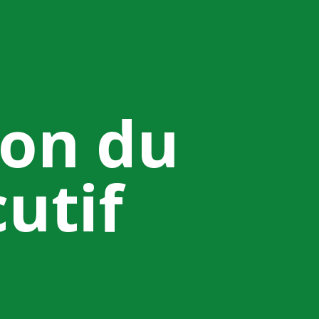
ion du
utif