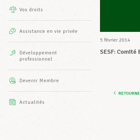
Vos droits
Prestations complémentaires
Charte
Photos
Assistance en vie privée
Harmonie Mutuelle
5 février 2014
Bureaux INFO-CENTER
Vidéos
SESF: Comité 
Développement
professionnel
Assurance AXA
L’équipe LCGB
Devenir Membre
RETOURNER
Actualités