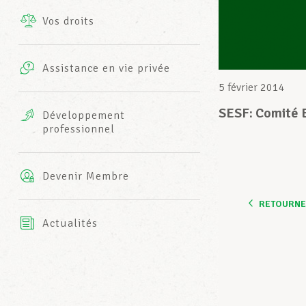
Vos droits
Prestations complémentaires
Charte
Photos
Assistance en vie privée
Harmonie Mutuelle
5 février 2014
Bureaux INFO-CENTER
Vidéos
SESF: Comité 
Développement
professionnel
Assurance AXA
L’équipe LCGB
Devenir Membre
RETOURNER
Actualités