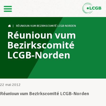
Contact
FR
DE
|
RÉUNIOUN VUM BEZIRKSCOMITÉ LCGB-NORDEN
Réunioun vum
Bezirkscomité
Le LCGB
LCGB-Norden
Structures syndicales
Assistance au Travail
22 mai 2012
Réunioun vum Bezirkscomité LCGB-Norden
Vos droits