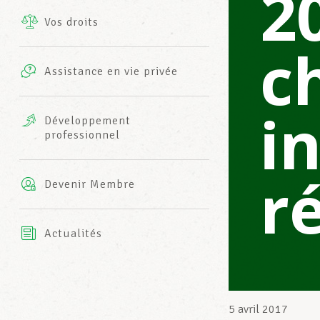
2
Vos droits
Prestations complémentaires
c
Charte
Photos
Assistance en vie privée
Harmonie Mutuelle
Bureaux INFO-CENTER
i
Vidéos
Développement
professionnel
Assurance AXA
L’équipe LCGB
r
Devenir Membre
Actualités
5 avril 2017