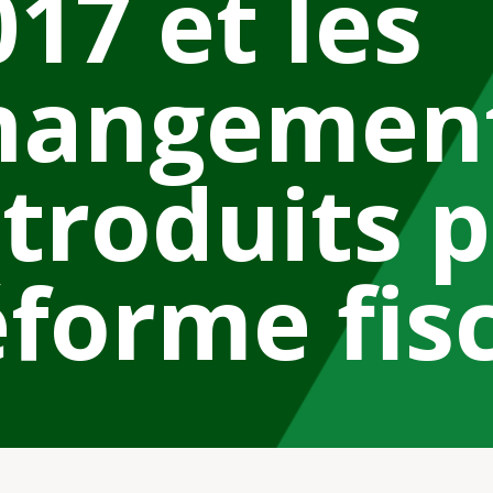
017 et les
hangemen
ntroduits p
éforme fis