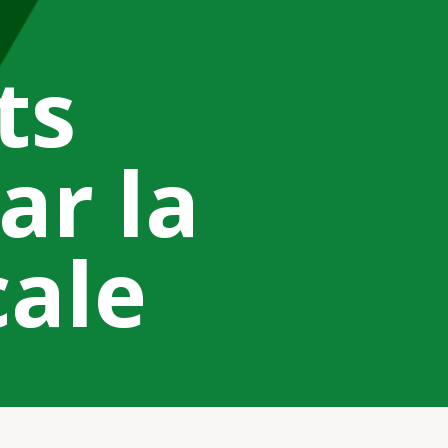
ts
ar la
cale