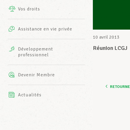
Vos droits
Prestations complémentaires
Charte
Photos
Assistance en vie privée
Harmonie Mutuelle
10 avril 2013
Bureaux INFO-CENTER
Vidéos
Réunion LCGJ
Développement
professionnel
Assurance AXA
L’équipe LCGB
Devenir Membre
RETOURNER
Actualités