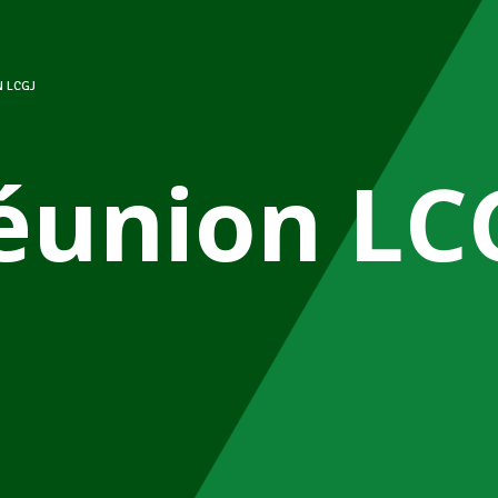
 LCGJ
éunion LC