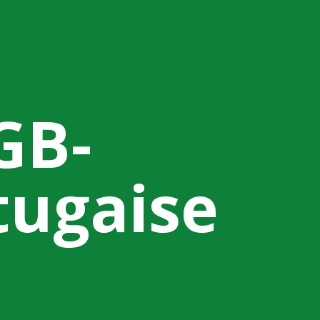
GB-
tugaise