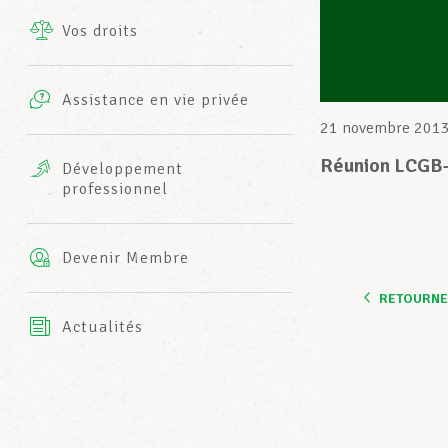
Vos droits
Prestations complémentaires
Charte
Photos
Assistance en vie privée
Harmonie Mutuelle
21 novembre 201
Bureaux INFO-CENTER
Vidéos
Réunion LCGB-
Développement
professionnel
Assurance AXA
L’équipe LCGB
Devenir Membre
RETOURNER
Actualités