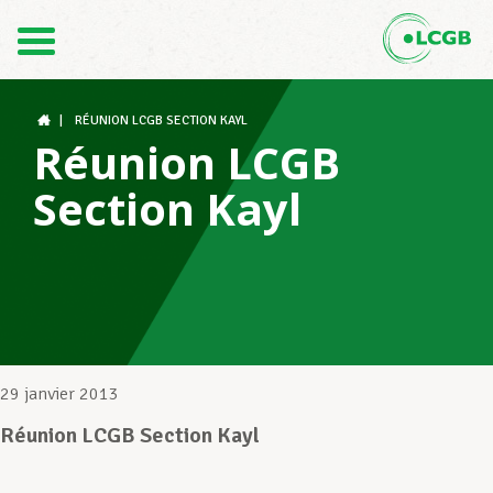
Contact
FR
DE
|
RÉUNION LCGB SECTION KAYL
Réunion LCGB
Section Kayl
Le LCGB
Structures syndicales
Assistance au Travail
29 janvier 2013
Réunion LCGB Section Kayl
Vos droits