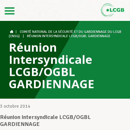
Contact
FR
DE
|
COMITÉ NATIONAL DE LA SÉCURITÉ ET DU GARDIENNAGE DU LCGB
(CNSG)
|
RÉUNION INTERSYNDICALE LCGB/OGBL GARDIENNAGE
Réunion
Le LCGB
Intersyndicale
LCGB/OGBL
Structures syndicales
GARDIENNAGE
Assistance au Travail
3 octobre 2014
Réunion Intersyndicale LCGB/OGBL
Vos droits
GARDIENNAGE