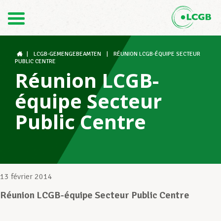
Contact
FR
DE
|
LCGB-GEMENGEBEAMTEN
|
RÉUNION LCGB-ÉQUIPE SECTEUR
PUBLIC CENTRE
Réunion LCGB-
Le LCGB
équipe Secteur
Public Centre
Structures syndicales
Assistance au Travail
13 février 2014
Réunion LCGB-équipe Secteur Public Centre
Vos droits