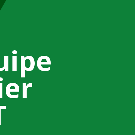
uipe
ier
T