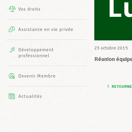
L
Vos droits
Prestations complémentaires
Charte
Photos
Assistance en vie privée
Harmonie Mutuelle
Bureaux INFO-CENTER
Vidéos
23 octobre 2015
Développement
professionnel
Assurance AXA
Réunion équip
L’équipe LCGB
Devenir Membre
RETOURNER
Actualités