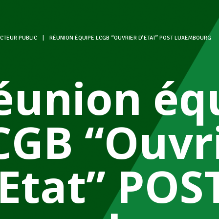
CTEUR PUBLIC
|
RÉUNION ÉQUIPE LCGB “OUVRIER D’ETAT” POST LUXEMBOURG
éunion éq
CGB “Ouvr
’Etat” POS