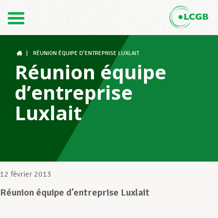
Contact
FR
DE
|
RÉUNION ÉQUIPE D’ENTREPRISE LUXLAIT
Réunion équipe
d’entreprise
Le LCGB
Luxlait
Structures syndicales
Assistance au Travail
12 février 2013
Réunion équipe d’entreprise Luxlait
Vos droits