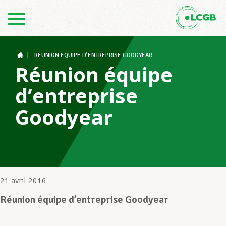
Contact
FR
DE
|
RÉUNION ÉQUIPE D’ENTREPRISE GOODYEAR
Réunion équipe
d’entreprise
Le LCGB
Goodyear
Structures syndicales
Assistance au Travail
21 avril 2016
Réunion équipe d’entreprise Goodyear
Vos droits