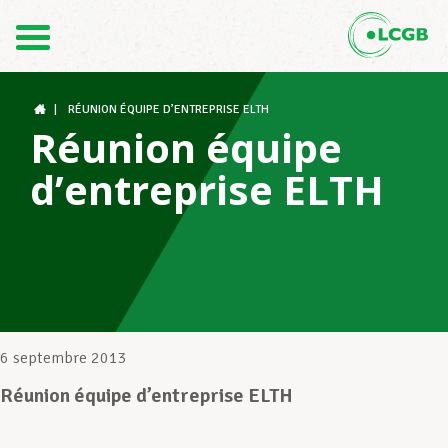
Contact
FR
DE
|
RÉUNION ÉQUIPE D’ENTREPRISE ELTH
Réunion équipe
d’entreprise ELTH
Le LCGB
Structures syndicales
Assistance au Travail
6 septembre 2013
Réunion équipe d’entreprise ELTH
Vos droits