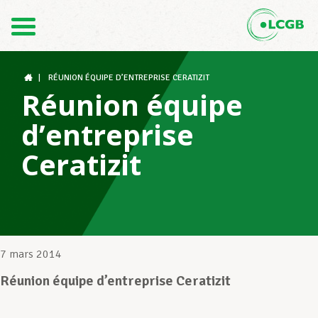
Contact
FR
DE
|
RÉUNION ÉQUIPE D’ENTREPRISE CERATIZIT
Réunion équipe
d’entreprise
Le LCGB
Ceratizit
Structures syndicales
Assistance au Travail
7 mars 2014
Réunion équipe d’entreprise Ceratizit
Vos droits