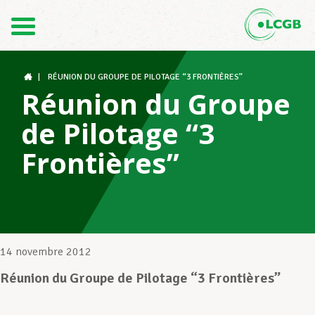
Contact
FR
DE
|
RÉUNION DU GROUPE DE PILOTAGE “3 FRONTIÈRES”
Réunion du Groupe
de Pilotage “3
Le LCGB
Frontières”
Structures syndicales
Assistance au Travail
14 novembre 2012
Réunion du Groupe de Pilotage “3 Frontières”
Vos droits