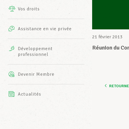
Vos droits
Prestations complémentaires
Charte
Photos
Assistance en vie privée
Harmonie Mutuelle
21 février 2013
Bureaux INFO-CENTER
Vidéos
Réunion du Com
Développement
professionnel
Assurance AXA
L’équipe LCGB
Devenir Membre
RETOURNER
Actualités