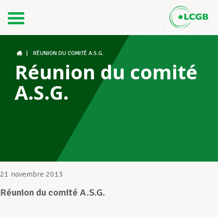
Contact
FR
DE
|
RÉUNION DU COMITÉ A.S.G.
Réunion du comité
A.S.G.
Le LCGB
Structures syndicales
Assistance au Travail
21 novembre 2013
Réunion du comité A.S.G.
Vos droits