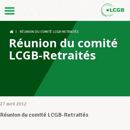
Contact
FR
DE
|
RÉUNION DU COMITÉ LCGB-RETRAITÉS
Réunion du comité
LCGB-Retraités
Le LCGB
Structures syndicales
Assistance au Travail
27 avril 2012
Réunion du comité LCGB-Retraités
Vos droits