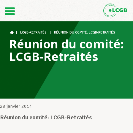
Contact
FR
DE
|
LCGB-RETRAITÉS
|
RÉUNION DU COMITÉ: LCGB-RETRAITÉS
Réunion du comité:
LCGB-Retraités
Le LCGB
Structures syndicales
Assistance au Travail
28 janvier 2014
Réunion du comité: LCGB-Retraités
Vos droits