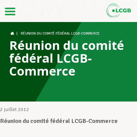
Contact
FR
DE
|
RÉUNION DU COMITÉ FÉDÉRAL LCGB-COMMERCE
Réunion du comité
fédéral LCGB-
Le LCGB
Commerce
Structures syndicales
Assistance au Travail
2 juillet 2012
Réunion du comité fédéral LCGB-Commerce
Vos droits