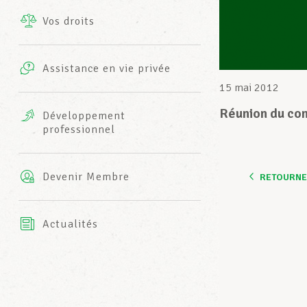
Vos droits
Prestations complémentaires
Charte
Photos
Assistance en vie privée
Harmonie Mutuelle
15 mai 2012
Bureaux INFO-CENTER
Vidéos
Réunion du co
Développement
professionnel
Assurance AXA
L’équipe LCGB
Devenir Membre
RETOURNER
Actualités