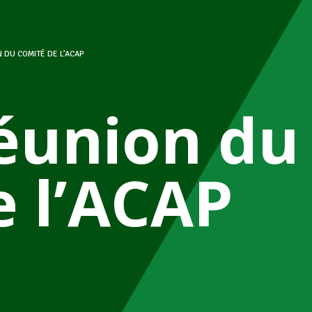
 DU COMITÉ DE L’ACAP
éunion du
e l’ACAP