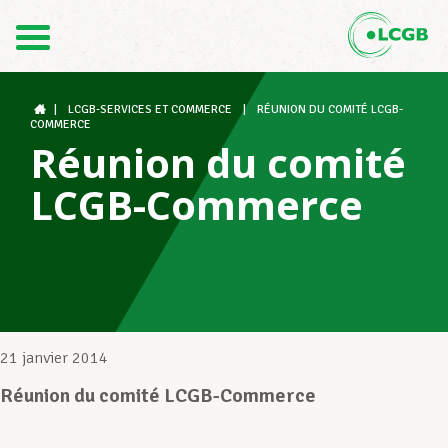
Contact
FR
DE
|
LCGB-SERVICES ET COMMERCE
|
RÉUNION DU COMITÉ LCGB-
COMMERCE
Réunion du comité
Le LCGB
LCGB-Commerce
Structures syndicales
Assistance au Travail
21 janvier 2014
Réunion du comité LCGB-Commerce
Vos droits