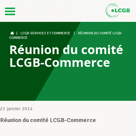
Contact
FR
DE
|
LCGB-SERVICES ET COMMERCE
|
RÉUNION DU COMITÉ LCGB-
COMMERCE
Réunion du comité
Le LCGB
LCGB-Commerce
Structures syndicales
Assistance au Travail
21 janvier 2014
Réunion du comité LCGB-Commerce
Vos droits