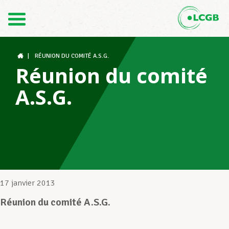
Contact
FR
DE
|
RÉUNION DU COMITÉ A.S.G.
Réunion du comité
A.S.G.
Le LCGB
Structures syndicales
Assistance au Travail
17 janvier 2013
Réunion du comité A.S.G.
Vos droits