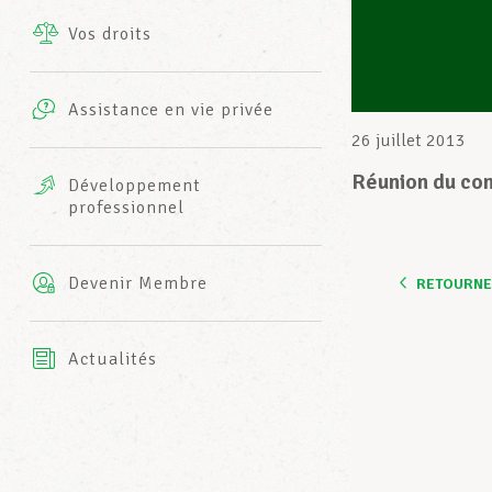
Vos droits
Prestations complémentaires
Charte
Photos
Assistance en vie privée
Harmonie Mutuelle
26 juillet 2013
Bureaux INFO-CENTER
Vidéos
Réunion du com
Développement
professionnel
Assurance AXA
L’équipe LCGB
Devenir Membre
RETOURNER
Actualités