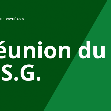
 DU COMITÉ A.S.G.
éunion du
S.G.