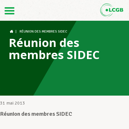
Contact
FR
DE
|
RÉUNION DES MEMBRES SIDEC
Réunion des
membres SIDEC
Le LCGB
Structures syndicales
Assistance au Travail
31 mai 2013
Réunion des membres SIDEC
Vos droits