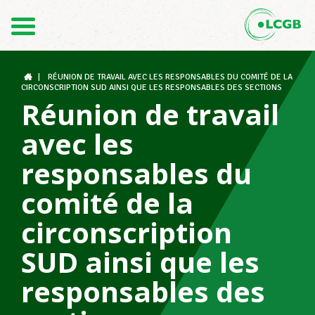
Contact
FR
DE
|
RÉUNION DE TRAVAIL AVEC LES RESPONSABLES DU COMITÉ DE LA
CIRCONSCRIPTION SUD AINSI QUE LES RESPONSABLES DES SECTIONS
Réunion de travail
Le LCGB
avec les
responsables du
Structures syndicales
comité de la
circonscription
Assistance au Travail
SUD ainsi que les
responsables des
Vos droits