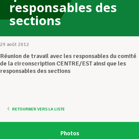
responsables des
sections
Assistance en vie privée
Développement professionnel
29 août 2012
Réunion de travail avec les responsables du comité
de la circonscription CENTRE/EST ainsi que les
Devenir Membre
responsables des sections
Actualités
RETOURNER VERS LA LISTE
Photos