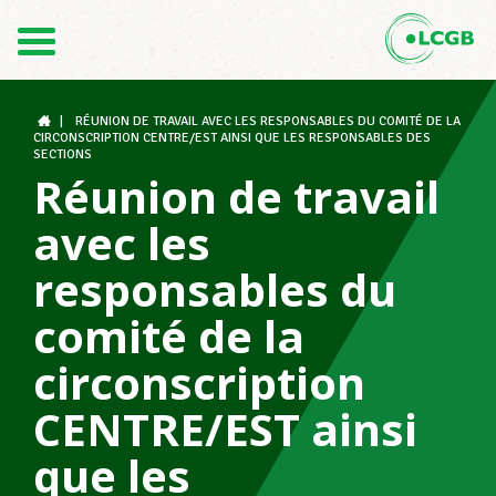
Contact
FR
DE
|
RÉUNION DE TRAVAIL AVEC LES RESPONSABLES DU COMITÉ DE LA
CIRCONSCRIPTION CENTRE/EST AINSI QUE LES RESPONSABLES DES
SECTIONS
Réunion de travail
Le LCGB
avec les
responsables du
Structures syndicales
comité de la
circonscription
Assistance au Travail
CENTRE/EST ainsi
que les
Vos droits