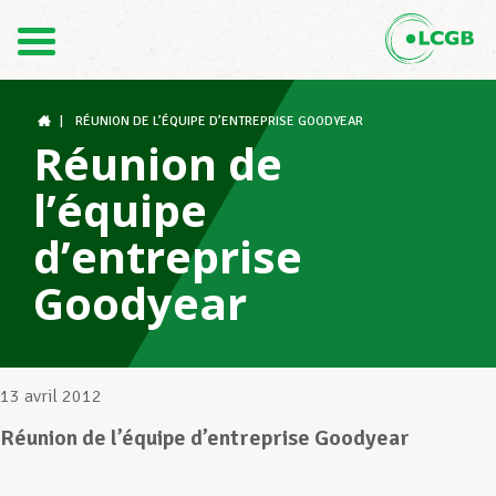
Contact
FR
DE
|
RÉUNION DE L’ÉQUIPE D’ENTREPRISE GOODYEAR
Réunion de
l’équipe
Le LCGB
d’entreprise
Goodyear
Structures syndicales
Assistance au Travail
13 avril 2012
Réunion de l’équipe d’entreprise Goodyear
Vos droits