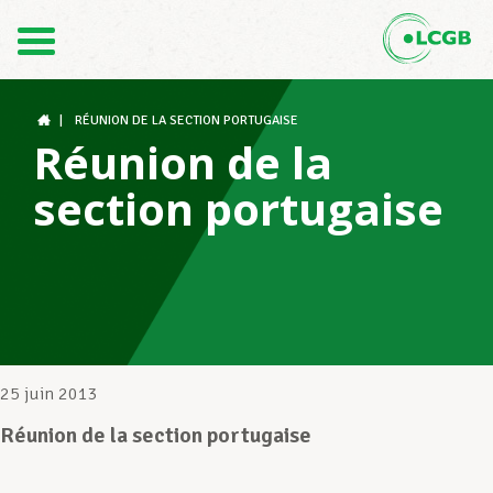
Contact
FR
DE
|
RÉUNION DE LA SECTION PORTUGAISE
Réunion de la
section portugaise
Le LCGB
Structures syndicales
Assistance au Travail
25 juin 2013
Réunion de la section portugaise
Vos droits