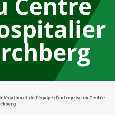
u Centre
ospitalier
irchberg
délégation et de l’équipe d’entreprise du Centre
rchberg