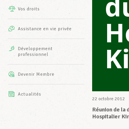
d
Vos droits
Prestations complémentaires
H
Charte
Photos
Assistance en vie privée
Harmonie Mutuelle
Bureaux INFO-CENTER
K
Vidéos
Développement
professionnel
Assurance AXA
L’équipe LCGB
Devenir Membre
Actualités
22 octobre 2012
Réunion de la 
Hospitalier Ki