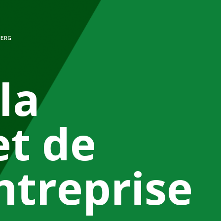
BERG
la
et de
ntreprise