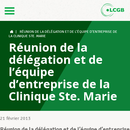
Contact
FR
DE
|
RÉUNION DE LA DÉLÉGATION ET DE L’ÉQUIPE D’ENTREPRISE DE
LA CLINIQUE STE. MARIE
Réunion de la
Le LCGB
délégation et de
l’équipe
Structures syndicales
d’entreprise de la
Clinique Ste. Marie
Assistance au Travail
21 février 2013
Vos droits
Réunion de la délégation et de l’équipe d’entreprise