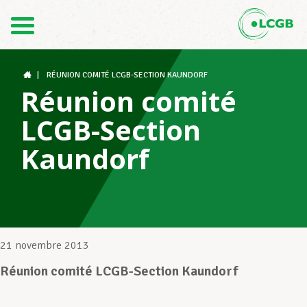
Contact
FR
DE
|
RÉUNION COMITÉ LCGB-SECTION KAUNDORF
Réunion comité
LCGB-Section
Le LCGB
Kaundorf
Structures syndicales
Assistance au Travail
21 novembre 2013
Réunion comité LCGB-Section Kaundorf
Vos droits