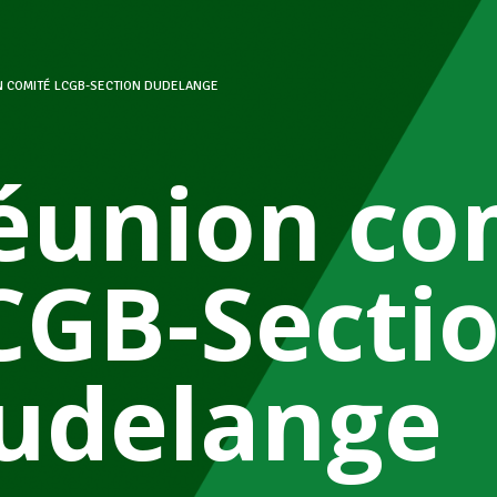
 COMITÉ LCGB-SECTION DUDELANGE
éunion co
CGB-Secti
udelange