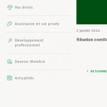
Vos droits
Prestations complémentaires
Charte
Photos
Assistance en vie privée
Harmonie Mutuelle
2 janvier 2014
Bureaux INFO-CENTER
Vidéos
Réunion comit
Développement
professionnel
Assurance AXA
L’équipe LCGB
Devenir Membre
RETOURNER
Actualités