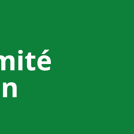
mité
on