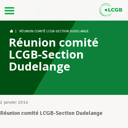
Contact
FR
DE
|
RÉUNION COMITÉ LCGB-SECTION DUDELANGE
Réunion comité
LCGB-Section
Le LCGB
Dudelange
Structures syndicales
Assistance au Travail
2 janvier 2014
Réunion comité LCGB-Section Dudelange
Vos droits