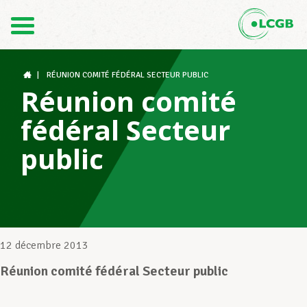
Contact
FR
DE
|
RÉUNION COMITÉ FÉDÉRAL SECTEUR PUBLIC
Réunion comité
fédéral Secteur
Le LCGB
public
Structures syndicales
Assistance au Travail
12 décembre 2013
Réunion comité fédéral Secteur public
Vos droits