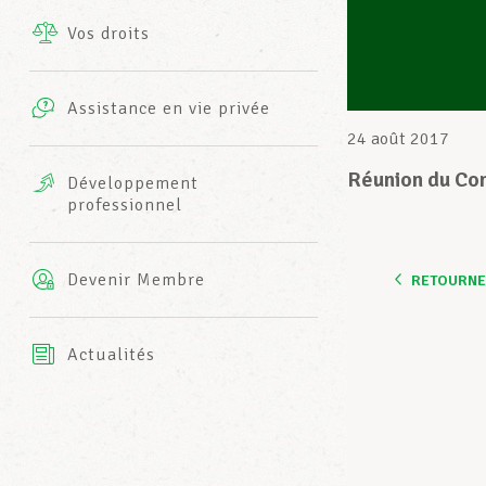
Vos droits
Prestations complémentaires
Charte
Photos
Assistance en vie privée
Harmonie Mutuelle
24 août 2017
Bureaux INFO-CENTER
Vidéos
Réunion du Co
Développement
professionnel
Assurance AXA
L’équipe LCGB
Devenir Membre
RETOURNER
Actualités