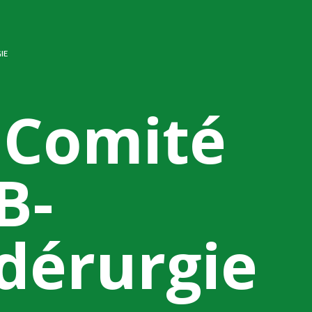
IE
 Comité
B-
idérurgie