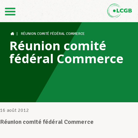
Contact
FR
DE
|
RÉUNION COMITÉ FÉDÉRAL COMMERCE
Réunion comité
fédéral Commerce
Le LCGB
Structures syndicales
Assistance au Travail
16 août 2012
Réunion comité fédéral Commerce
Vos droits